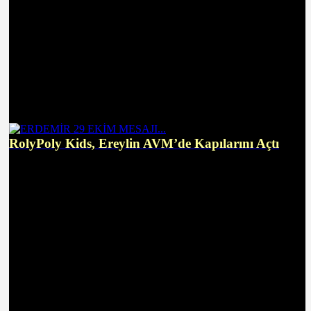
RolyPoly Kids, Ereylin AVM’de Kapılarını Açtı