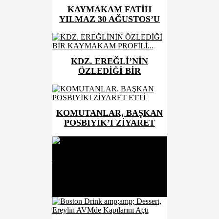
KAYMAKAM FATİH
YILMAZ 30 AĞUSTOS’U
KUTLADI...
KDZ. EREĞLİ’NİN
ÖZLEDİĞİ BİR
KAYMAKAM PROFİLİ...
KOMUTANLAR, BAŞKAN
POSBIYIK’I ZİYARET
ETTİ
Son Dakika
Erdemir çelik sektörünü bir
araya getirdi