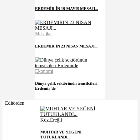
ERDEMİR'İN 19 MAYIS MESAJI...
Mesajlar
ERDEMİR'İN 23 NİSAN MESAJI...
Ekonomi
Dünya çelik sektörünün temsilcileri
Erdemir’de
Editörden
Kdz.Ereğli
MUHTAR VE YEĞENİ
TUTUKLANDI...