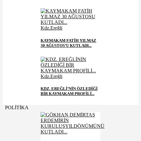
Kdz.Ereğli
KAYMAKAM FATİH YILMAZ
30 AĞUSTOS’U KUTLADI...
Kdz.Ereğli
KDZ. EREĞLİ’NİN ÖZLEDİĞİ
BİR KAYMAKAM PROFİLİ...
POLİTİKA