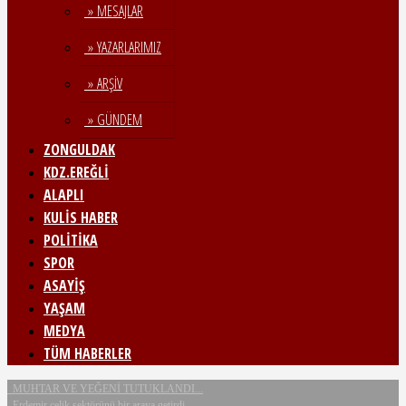
» MESAJLAR
» YAZARLARIMIZ
» ARŞİV
» GÜNDEM
ZONGULDAK
KDZ.EREĞLİ
ALAPLI
KULİS HABER
POLİTİKA
SPOR
ASAYİŞ
YAŞAM
MEDYA
TÜM HABERLER
MUHTAR VE YEĞENİ TUTUKLANDI...
Erdemir çelik sektörünü bir araya getirdi