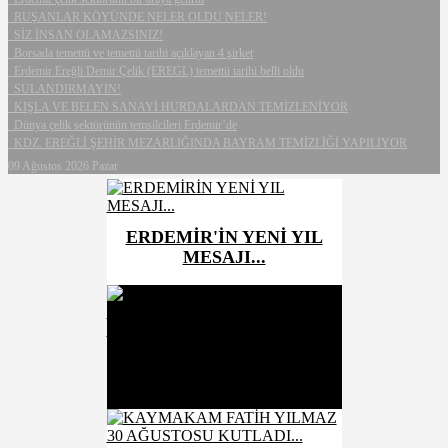
RUŞANLAR KÖYÜNDE NELER OLDU NELER!
SİZ İNSAN OLAMAZSINIZ!
Borsada temettü ve temettü tarihi açıklayan 4 şirket
Erdemir Ereğli Demir Çelik (EREGL) temettü tarihi belli oldu
SULANDIRMAYIN!
KIŞLA VE BELEN SANAYİ HURDALARDAN TEMİZLENİYOR
Dünya çelik sektörünün temsilcileri Erdemir’de
KDZ. EREĞLİ ŞEHİR MEZARLIĞINDA BAYRAM TEMİZLİĞİ YAPILIYOR
09 Ağustos 2026 Pazar
ERDEMİR'İN YENİ YIL
MESAJI...
Son Dakika
MUHTAR VE YEĞENİ
TUTUKLANDI...