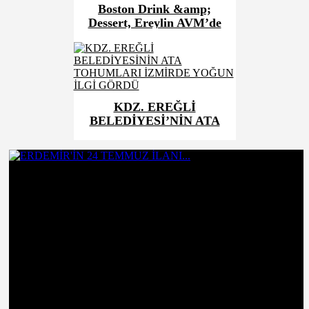
Boston Drink &amp;
Dessert, Ereylin AVM’de
Kapılarını Açtı!
KDZ. EREĞLİ
BELEDİYESİ’NİN ATA
TOHUMLARI İZMİR’DE
YOĞUN İLGİ GÖRDÜ