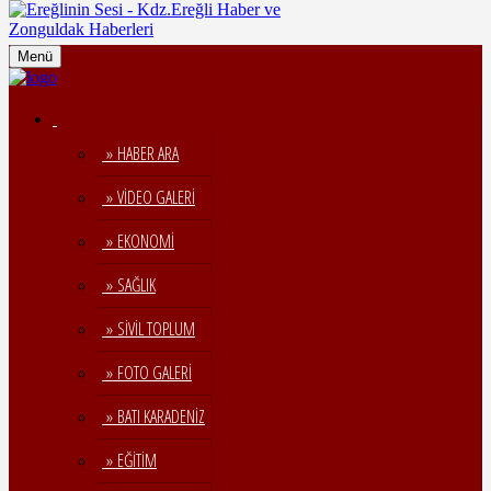
Menü
» HABER ARA
» VİDEO GALERİ
» EKONOMİ
» SAĞLIK
» SİVİL TOPLUM
» FOTO GALERİ
» BATI KARADENİZ
» EĞİTİM