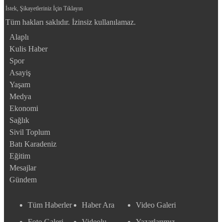
İstek, Şikayetleriniz İçin Tıklayın
Tüm hakları saklıdır. İzinsiz kullanılamaz.
Alaplı
Kulis Haber
Spor
Asayiş
Yaşam
Medya
Ekonomi
Sağlık
Sivil Toplum
Batı Karadeniz
Eğitim
Mesajlar
Gündem
Tüm Haberler
Haber Ara
Video Galeri
Foto Galeri
Videolu
Yazarlarımız