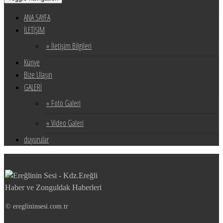
ANA SAYFA
İLETİŞİM
» İletişim Bilgileri
Künye
Bize Ulaşın
GALERİ
» Foto Galeri
» Video Galeri
duyurular
© ereglininsesi.com.tr