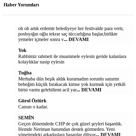
Haber Yorumları
oh oh artık erdemir belediyeye her festivalde para verir,
posbıyığın oğlu tekrar saç tüccarlığına başlar,birlikte
yemeler içmeler sonra v
... DEVAMI
Yok
Rabbimiz rahmeti ile muammele eylesin geride kalanlara
kolaylıklar nasip eylesin
Tuğba
Merhaba dün beşik aldık kuramadım sorunlu sanırım
bebeğim küçük bırakacak kimse yok kurmak için yetkili
birisi varmı gelebilirmi acil yar
... DEVAMI
Gürol Öztürk
Cansın o kadar.
SEMİN
Geçen dönemdede CHP de çok güzel şeyleri başardık.
Hemde Neriman hanımdan destek görmeden. Yeni
yönetimdeki arkadaşlara başarılar diliyor
... DEVAMI