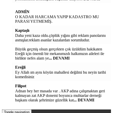
ADMİN
O KADAR HARCAMA YAPIP KADASTRO MU
PARASI YETMEMİŞ.
Kaptaşlı
Daha yeni kaza oldu.çöplük yığını gibi reklam panolarını
asmışlar.reklam asanlar kazalardan sorumludur.
Büyük geçmiş olsun gerçekten çok üzüldüm hakikaten
Ereğli için önemli bir mekanımızdı halkımızın aileleri ile
birlikte nefes alam ye
... DEVAMI
Ereğli
Ey Allah ım aynı köyün mahallesi değilmi bu neyin tarihi
komedisiniz
Filipot
Adnan bey her masada var . AKP adına çalışmaktan geri
kalmayan zat AKP donemi boyunca muhtarlar derneği
başkanı olarak şehrimize güzellik kat
... DEVAMI
Toggle navigation