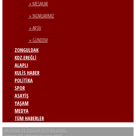
» MESAJLAR
» YAZARLARIMIZ
» ARŞİV
» GÜNDEM
ZONGULDAK
KDZ.EREĞLİ
ALAPLI
KULİS HABER
POLİTİKA
SPOR
ASAYİŞ
YAŞAM
MEDYA
TÜM HABERLER
MUHTAR VE YEĞENİ TUTUKLANDI...
Erdemir çelik sektörünü bir araya getirdi