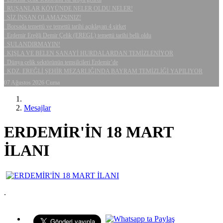
RUŞANLAR KÖYÜNDE NELER OLDU NELER!
SİZ İNSAN OLAMAZSINIZ!
Borsada temettü ve temettü tarihi açıklayan 4 şirket
Erdemir Ereğli Demir Çelik (EREGL) temettü tarihi belli oldu
SULANDIRMAYIN!
KIŞLA VE BELEN SANAYİ HURDALARDAN TEMİZLENİYOR
Dünya çelik sektörünün temsilcileri Erdemir’de
KDZ. EREĞLİ ŞEHİR MEZARLIĞINDA BAYRAM TEMİZLİĞİ YAPILIYOR
07 Ağustos 2026 Cuma
Mesajlar
ERDEMİR'İN 18 MART
İLANI
.