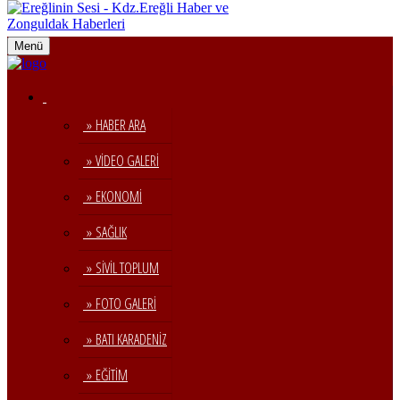
Menü
» HABER ARA
» VİDEO GALERİ
» EKONOMİ
» SAĞLIK
» SİVİL TOPLUM
» FOTO GALERİ
» BATI KARADENİZ
» EĞİTİM