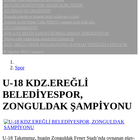
RUŞANLAR KÖYÜNDE NELER OLDU NELER!
SİZ İNSAN OLAMAZSINIZ!
Borsada temettü ve temettü tarihi açıklayan 4 şirket
Erdemir Ereğli Demir Çelik (EREGL) temettü tarihi belli oldu
SULANDIRMAYIN!
KIŞLA VE BELEN SANAYİ HURDALARDAN TEMİZLENİYOR
Dünya çelik sektörünün temsilcileri Erdemir’de
KDZ. EREĞLİ ŞEHİR MEZARLIĞINDA BAYRAM TEMİZLİĞİ YAPILIYOR
08 Ağustos 2026 Cumartesi
Spor
U-18 KDZ.EREĞLİ
BELEDİYESPOR,
ZONGULDAK ŞAMPİYONU
U-18 Takımımız, bugün Zonguldak Fener Stadı’nda oynanan play-