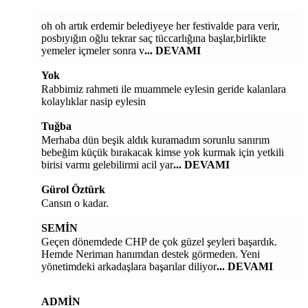
oh oh artık erdemir belediyeye her festivalde para verir,
posbıyığın oğlu tekrar saç tüccarlığına başlar,birlikte
yemeler içmeler sonra v
... DEVAMI
Yok
Rabbimiz rahmeti ile muammele eylesin geride kalanlara
kolaylıklar nasip eylesin
Tuğba
Merhaba dün beşik aldık kuramadım sorunlu sanırım
bebeğim küçük bırakacak kimse yok kurmak için yetkili
birisi varmı gelebilirmi acil yar
... DEVAMI
Gürol Öztürk
Cansın o kadar.
SEMİN
Geçen dönemdede CHP de çok güzel şeyleri başardık.
Hemde Neriman hanımdan destek görmeden. Yeni
yönetimdeki arkadaşlara başarılar diliyor
... DEVAMI
ADMİN