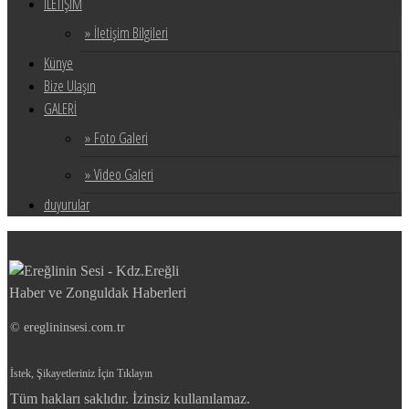
İLETİŞİM
» İletişim Bilgileri
Künye
Bize Ulaşın
GALERİ
» Foto Galeri
» Video Galeri
duyurular
© ereglininsesi.com.tr
İstek, Şikayetleriniz İçin Tıklayın
Tüm hakları saklıdır. İzinsiz kullanılamaz.