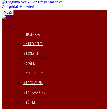
Menü
» HABER ARA
» VİDEO GALERİ
» EKONOMİ
» SAĞLIK
» SİVİL TOPLUM
» FOTO GALERİ
» BATI KARADENİZ
» EĞİTİM