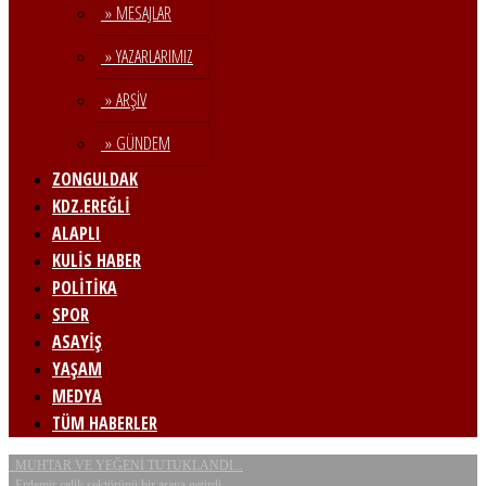
» MESAJLAR
» YAZARLARIMIZ
» ARŞİV
» GÜNDEM
ZONGULDAK
KDZ.EREĞLİ
ALAPLI
KULİS HABER
POLİTİKA
SPOR
ASAYİŞ
YAŞAM
MEDYA
TÜM HABERLER
MUHTAR VE YEĞENİ TUTUKLANDI...
Erdemir çelik sektörünü bir araya getirdi