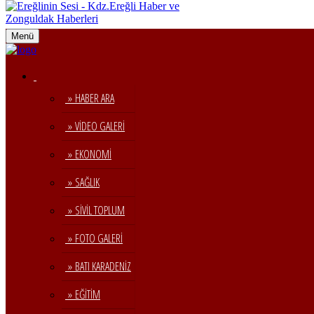
Menü
» HABER ARA
» VİDEO GALERİ
» EKONOMİ
» SAĞLIK
» SİVİL TOPLUM
» FOTO GALERİ
» BATI KARADENİZ
» EĞİTİM