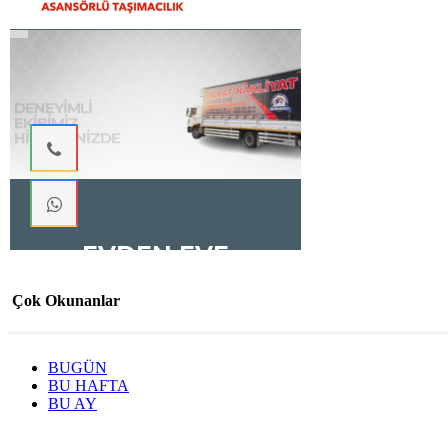
Çok Okunanlar
BUGÜN
BU HAFTA
BU AY