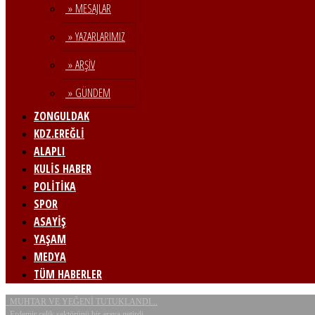
» MESAJLAR
» YAZARLARIMIZ
» ARŞİV
» GÜNDEM
ZONGULDAK
KDZ.EREĞLİ
ALAPLI
KULİS HABER
POLİTİKA
SPOR
ASAYİŞ
YAŞAM
MEDYA
TÜM HABERLER
MUHTAR VE YEĞENİ TUTUKLANDI...
Erdemir çelik sektörünü bir araya getirdi