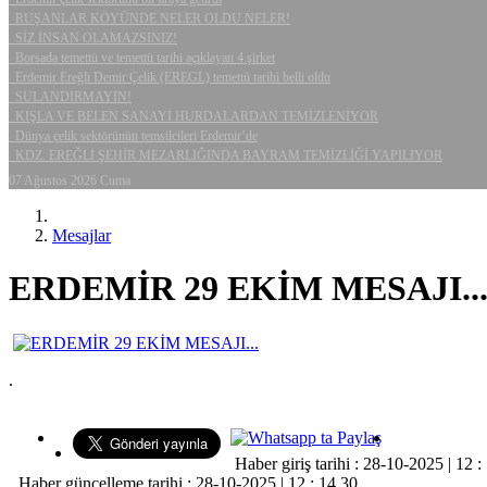
RUŞANLAR KÖYÜNDE NELER OLDU NELER!
SİZ İNSAN OLAMAZSINIZ!
Borsada temettü ve temettü tarihi açıklayan 4 şirket
Erdemir Ereğli Demir Çelik (EREGL) temettü tarihi belli oldu
SULANDIRMAYIN!
KIŞLA VE BELEN SANAYİ HURDALARDAN TEMİZLENİYOR
Dünya çelik sektörünün temsilcileri Erdemir’de
KDZ. EREĞLİ ŞEHİR MEZARLIĞINDA BAYRAM TEMİZLİĞİ YAPILIYOR
07 Ağustos 2026 Cuma
Mesajlar
ERDEMİR 29 EKİM MESAJI..
.
Haber giriş tarihi : 28-10-2025 | 12 :
Haber güncelleme tarihi : 28-10-2025 | 12 : 14 30