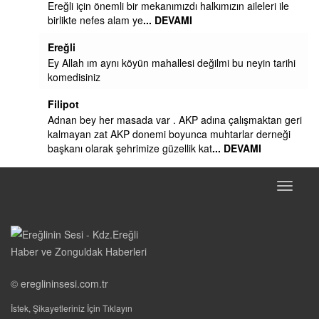
Ereğli için önemli bir mekanımızdı halkımızın aileleri ile
birlikte nefes alam ye
... DEVAMI
Ereğli
Ey Allah ım aynı köyün mahallesi değilmi bu neyin tarihi
komedisiniz
Filipot
Adnan bey her masada var . AKP adına çalışmaktan geri
kalmayan zat AKP donemi boyunca muhtarlar derneği
başkanı olarak şehrimize güzellik kat
... DEVAMI
Toggle
naviga
© ereglininsesi.com.tr
İstek, Şikayetleriniz İçin Tıklayın