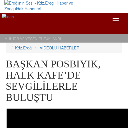
Menü
MUHTAR VE YEĞENİ TUTUKLANDI...
Kdz.Ereğli
VİDEOLU HABERLER
BAŞKAN POSBIYIK,
HALK KAFE’DE
SEVGİLİLERLE
BULUŞTU