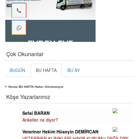
Çok Okunanlar
BUGÜN
BU HAFTA
BU AY
»
Henüz BU HAFTA Haber Görünmüyor
Köşe Yazarlarımız
Sefai BARAN
Anketler ne diyor?
Veteriner Hekim Hüseyin DEMİRCAN
VETERİNER KLİNİKLERİ HAYIR KURUMU DEĞİLDİR!