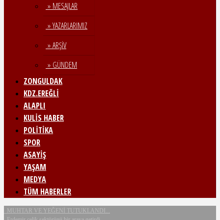
» MESAJLAR
» YAZARLARIMIZ
» ARŞİV
» GÜNDEM
ZONGULDAK
KDZ.EREĞLİ
ALAPLI
KULİS HABER
POLİTİKA
SPOR
ASAYİŞ
YAŞAM
MEDYA
TÜM HABERLER
MUHTAR VE YEĞENİ TUTUKLANDI...
Erdemir çelik sektörünü bir araya getirdi