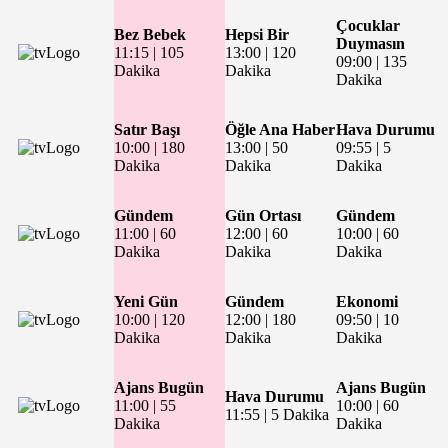
Çocuklar
Bez Bebek
Hepsi Bir
Duymasın
11:15
|
105
13:00
|
120
09:00
|
135
Dakika
Dakika
Dakika
Satır Başı
Öğle Ana Haber
Hava Durumu
10:00
|
180
13:00
|
50
09:55
|
5
Dakika
Dakika
Dakika
Gündem
Gün Ortası
Gündem
11:00
|
60
12:00
|
60
10:00
|
60
Dakika
Dakika
Dakika
Yeni Gün
Gündem
Ekonomi
10:00
|
120
12:00
|
180
09:50
|
10
Dakika
Dakika
Dakika
Ajans Bugün
Ajans Bugün
Hava Durumu
11:00
|
55
10:00
|
60
11:55
|
5 Dakika
Dakika
Dakika