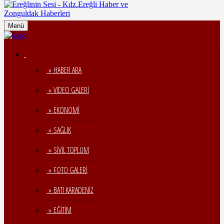
Menü
» HABER ARA
» VİDEO GALERİ
» EKONOMİ
» SAĞLIK
» SİVİL TOPLUM
» FOTO GALERİ
» BATI KARADENİZ
» EĞİTİM