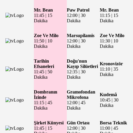
Mr. Bean
Paw Patrol
Mr. Bean
11:45
|
15
12:00
|
30
11:15
|
15
Dakika
Dakika
Dakika
Zoe Ve Milo
Marsupilamis
Zoe Ve Milo
11:50
|
10
12:00
|
30
11:30
|
10
Dakika
Dakika
Dakika
Tarihin
Doğu'nun
Kronovizör
Efsaneleri
Kayıp Silüetleri
11:10
|
35
11:45
|
50
12:35
|
30
Dakika
Dakika
Dakika
Dombranın
Gramofondan
Kudemâ
İzinde
Mikrofona
10:45
|
30
11:15
|
45
12:00
|
45
Dakika
Dakika
Dakika
Şirket Künyesi
Gün Ortası
Borsa Teknik
11:45
|
15
12:00
|
30
11:00
|
45