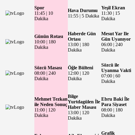
Spor
Yeşil Ekran
Hava Durumu
11:45
|
10
11:30
|
15
11:55
|
5 Dakika
Dakika
Dakika
Haberde Gün
Mesut Yar Ile
Günün Rotası
Ortası
Gün Uyanıyor
10:00
|
180
13:00
|
180
06:00
|
240
Dakika
Dakika
Dakika
Sözcü ile
Sözcü Masası
Öğle Bülteni
Uyanma Vakti
08:00
|
240
12:00
|
120
07:00
|
60
Dakika
Dakika
Dakika
Bilge
Mehmet Tezkan
Ebru Baki İle
Yurtdagülen İle
ile Neden Sonuç
Para Siyaset
Haber Masası
11:00
|
120
08:00
|
180
13:00
|
120
Dakika
Dakika
Dakika
Grafik