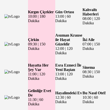
Kahvaltı
Kırgın Çiçekler
Gün Ortası
Haberleri
10:00
|
180
13:00
|
60
08:00
|
120
Dakika
Dakika
Dakika
Asuman Krause
Çirkin
ile Hayat
İki Aile
09:30
|
150
Güzeldir
07:00
|
150
Dakika
12:00
|
120
Dakika
Dakika
Hayatta Her
Esra Ezmeci İle
Sinema
Şey Var
Yeni Baştan
08:30
|
150
11:00
|
120
13:00
|
120
Dakika
Dakika
Dakika
Gelinliğe Evet
Hayalimdeki Ev
Bu Nasıl Otel!
De
12:30
|
60
10:30
|
60
11:30
|
60
Dakika
Dakika
Dakika