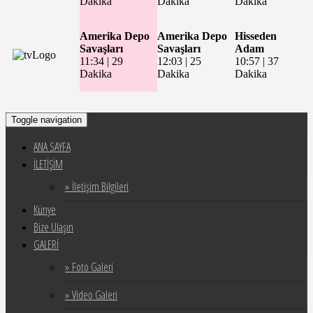
Dakika
Dakika
Dakika
Amerika Depo
Amerika Depo
Hisseden
Savaşları
Savaşları
Adam
11:34
|
29
12:03
|
25
10:57
|
37
Dakika
Dakika
Dakika
Toggle navigation
ANA SAYFA
İLETİŞİM
» İletişim Bilgileri
Künye
Bize Ulaşın
GALERİ
» Foto Galeri
» Video Galeri