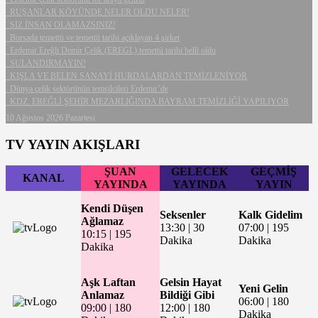
RUŞANLAR KÖYÜNDE NELER OLDU NELER!
SİZ İNSAN OLAMAZSINIZ!
Borsada temettü ve temettü tarihi açıklayan 4 şirket
Erdemir Ereğli Demir Çelik (EREGL) temettü tarihi belli oldu
SULANDIRMAYIN!
KIŞLA VE BELEN SANAYİ HURDALARDAN TEMİZLENİYOR
Dünya çelik sektörünün temsilcileri Erdemir’de
KDZ. EREĞLİ ŞEHİR MEZARLIĞINDA BAYRAM TEMİZLİĞİ YAPILIYOR
10 Ağustos 2026 Pazartesi
TV YAYIN AKIŞLARI
ŞUAN
GELECEK
GEÇMİŞ
KANAL
YAYINDA
YAYINDA
YAYIN
Kendi Düşen
Seksenler
Kalk Gidelim
Ağlamaz
13:30
|
30
07:00
|
195
10:15
|
195
Dakika
Dakika
Dakika
Aşk Laftan
Gelsin Hayat
Yeni Gelin
Anlamaz
Bildiği Gibi
06:00
|
180
09:00
|
180
12:00
|
180
Dakika