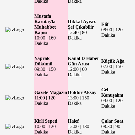
Dakika
Dakika
Mustafa
Karataş'la
Dikkat Ayvaz
Elif
Muhabbet
Şef Çıkabilir
08:00
|
120
Kapısı
12:40
|
80
Dakika
10:00
|
160
Dakika
Dakika
Yaprak
Kanal D Haber
Küçük Ağa
Dökümü
Gün Arası
07:00
|
150
09:30
|
150
12:00
|
60
Dakika
Dakika
Dakika
Gel
Gazete Magazin
Doktor Aksoy
Konuşalım
11:00
|
120
13:00
|
150
09:00
|
120
Dakika
Dakika
Dakika
Kirli Sepeti
Halef
Çalar Saat
10:00
|
120
12:00
|
180
08:30
|
90
Dakika
Dakika
Dakika