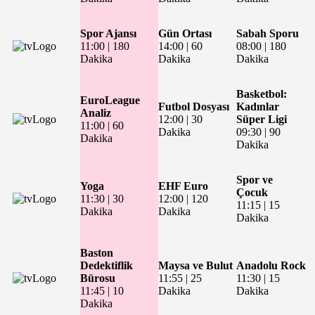
Spor Ajansı
Gün Ortası
Sabah Sporu
11:00
|
180
14:00
|
60
08:00
|
180
Dakika
Dakika
Dakika
Basketbol:
EuroLeague
Futbol Dosyası
Kadınlar
Analiz
12:00
|
30
Süper Ligi
11:00
|
60
Dakika
09:30
|
90
Dakika
Dakika
Spor ve
Yoga
EHF Euro
Çocuk
11:30
|
30
12:00
|
120
11:15
|
15
Dakika
Dakika
Dakika
Baston
Dedektiflik
Maysa ve Bulut
Anadolu Rock
Bürosu
11:55
|
25
11:30
|
15
11:45
|
10
Dakika
Dakika
Dakika