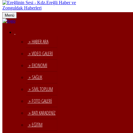
Menü
» HABER ARA
» VİDEO GALERİ
» EKONOMİ
» SAĞLIK
» SİVİL TOPLUM
» FOTO GALERİ
» BATI KARADENİZ
» EĞİTİM