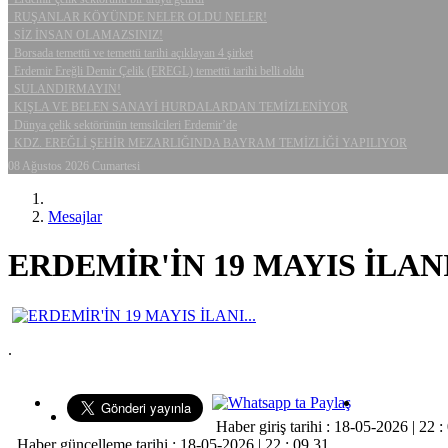
RUŞANLAR KÖYÜNDE NELER OLDU NELER!
SİZ İNSAN OLAMAZSINIZ!
Borsada temettü ve temettü tarihi açıklayan 4 şirket
Erdemir Ereğli Demir Çelik (EREGL) temettü tarihi belli oldu
SULANDIRMAYIN!
KIŞLA VE BELEN SANAYİ HURDALARDAN TEMİZLENİYOR
Dünya çelik sektörünün temsilcileri Erdemir’de
KDZ. EREĞLİ ŞEHİR MEZARLIĞINDA BAYRAM TEMİZLİĞİ YAPILIYOR
08 Ağustos 2026 Cumartesi
Mesajlar
ERDEMİR'İN 19 MAYIS İLANI.
.
Haber giriş tarihi : 18-05-2026 | 22 :
Haber güncelleme tarihi : 18-05-2026 | 22 : 09 31