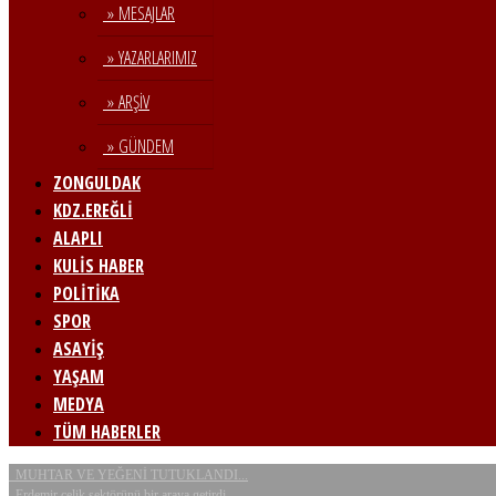
» MESAJLAR
» YAZARLARIMIZ
» ARŞİV
» GÜNDEM
ZONGULDAK
KDZ.EREĞLİ
ALAPLI
KULİS HABER
POLİTİKA
SPOR
ASAYİŞ
YAŞAM
MEDYA
TÜM HABERLER
MUHTAR VE YEĞENİ TUTUKLANDI...
Erdemir çelik sektörünü bir araya getirdi