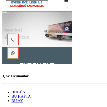
Çok Okunanlar
BUGÜN
BU HAFTA
BU AY