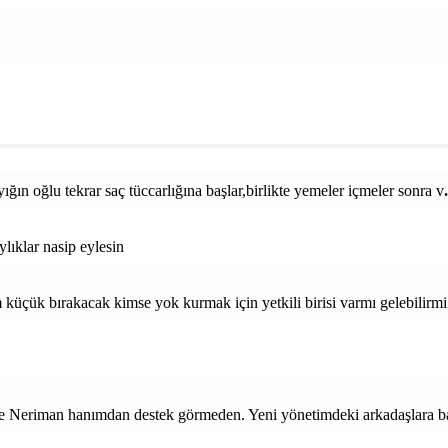
yığın oğlu tekrar saç tüccarlığına başlar,birlikte yemeler içmeler sonra v
lıklar nasip eylesin
çük bırakacak kimse yok kurmak için yetkili birisi varmı gelebilirmi 
Neriman hanımdan destek görmeden. Yeni yönetimdeki arkadaşlara baş