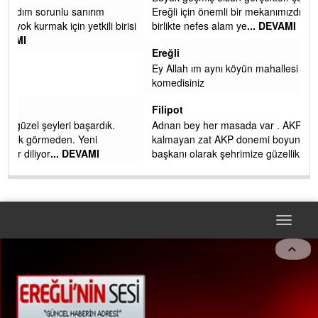
Merhaba dün beşik aldık kuramadım sorunlu sanırım
Ereğli i
bebeğim küçük bırakacak kimse yok kurmak için yetkili birisi
birlikte
varmı gelebilirmi acil yar
... DEVAMI
Ereğli
Gürol Öztürk
Ey Allah
Cansın o kadar.
komedis
SEMİN
Filipot
Geçen dönemdede CHP de çok güzel şeyleri başardık.
Adnan b
Hemde Neriman hanımdan destek görmeden. Yeni
kalmaya
yönetimdeki arkadaşlara başarılar diliyor
... DEVAMI
başkanı 
Toggle
naviga