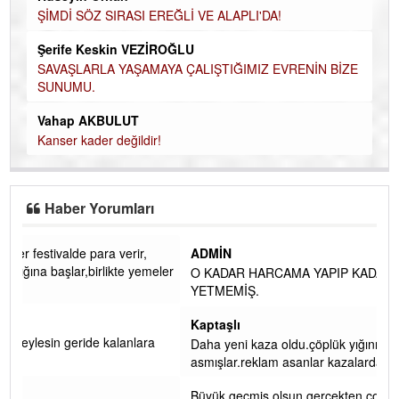
ŞİMDİ SÖZ SIRASI EREĞLİ VE ALAPLI'DA!
Şerife Keskin VEZİROĞLU
SAVAŞLARLA YAŞAMAYA ÇALIŞTIĞIMIZ EVRENİN BİZE
SUNUMU.
Vahap AKBULUT
Kanser kader değildir!
Haber Yorumları
oh oh artık erdemir belediyeye her festivalde para verir,
ADMİN
posbıyığın oğlu tekrar saç tüccarlığına başlar,birlikte yemeler
O KADA
içmeler sonra v
... DEVAMI
YETME
Yok
Kaptaşl
Rabbimiz rahmeti ile muammele eylesin geride kalanlara
Daha yen
kolaylıklar nasip eylesin
asmışla
Tuğba
Büyük g