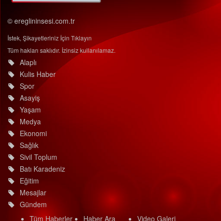
© ereglininsesi.com.tr
İstek, Şikayetleriniz İçin Tıklayın
Tüm hakları saklıdır. İzinsiz kullanılamaz.
Alaplı
Kulis Haber
Spor
Asayiş
Yaşam
Medya
Ekonomi
Sağlık
Sivil Toplum
Batı Karadeniz
Eğitim
Mesajlar
Gündem
Tüm Haberler
Haber Ara
Video Galeri