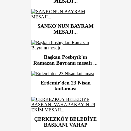
MESAJI...
SANKO'NUN BAYRAM
MESAJI...
Başkan Posbıyık'ın
Ramazan Bayramı mesajı ...
Erdemir'den 23 Nisan
kutlaması
ÇERKEZKÖY BELEDİYE
BAŞKANI VAHAP
AKAY'IN 29 EKİM