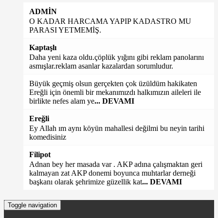
ADMİN
O KADAR HARCAMA YAPIP KADASTRO MU
PARASI YETMEMİŞ.
Kaptaşlı
Daha yeni kaza oldu.çöplük yığını gibi reklam panolarını
asmışlar.reklam asanlar kazalardan sorumludur.
Büyük geçmiş olsun gerçekten çok üzüldüm hakikaten
Ereğli için önemli bir mekanımızdı halkımızın aileleri ile
birlikte nefes alam ye
... DEVAMI
Ereğli
Ey Allah ım aynı köyün mahallesi değilmi bu neyin tarihi
komedisiniz
Filipot
Adnan bey her masada var . AKP adına çalışmaktan geri
kalmayan zat AKP donemi boyunca muhtarlar derneği
başkanı olarak şehrimize güzellik kat
... DEVAMI
Toggle navigation