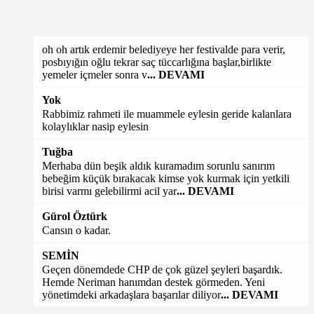
oh oh artık erdemir belediyeye her festivalde para verir,
posbıyığın oğlu tekrar saç tüccarlığına başlar,birlikte
yemeler içmeler sonra v
... DEVAMI
Yok
Rabbimiz rahmeti ile muammele eylesin geride kalanlara
kolaylıklar nasip eylesin
Tuğba
Merhaba dün beşik aldık kuramadım sorunlu sanırım
bebeğim küçük bırakacak kimse yok kurmak için yetkili
birisi varmı gelebilirmi acil yar
... DEVAMI
Gürol Öztürk
Cansın o kadar.
SEMİN
Geçen dönemdede CHP de çok güzel şeyleri başardık.
Hemde Neriman hanımdan destek görmeden. Yeni
yönetimdeki arkadaşlara başarılar diliyor
... DEVAMI