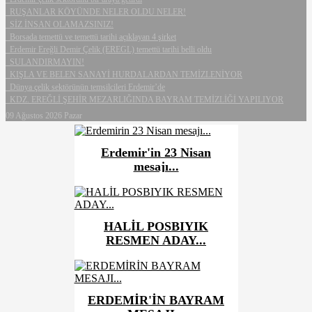
RUŞANLAR KÖYÜNDE NELER OLDU NELER!
SİZ İNSAN OLAMAZSINIZ!
Borsada temettü ve temettü tarihi açıklayan 4 şirket
Erdemir Ereğli Demir Çelik (EREGL) temettü tarihi belli oldu
SULANDIRMAYIN!
KIŞLA VE BELEN SANAYİ HURDALARDAN TEMİZLENİYOR
Dünya çelik sektörünün temsilcileri Erdemir’de
KDZ. EREĞLİ ŞEHİR MEZARLIĞINDA BAYRAM TEMİZLİĞİ YAPILIYOR
09 Ağustos 2026 Pazar
Erdemir'in 23 Nisan
mesajı...
HALİL POSBIYIK
RESMEN ADAY...
ERDEMİR'İN BAYRAM