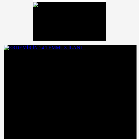
MESAJI...
Son Dakika
ERDEMİR'İN 29 EKİM
MESAJI...