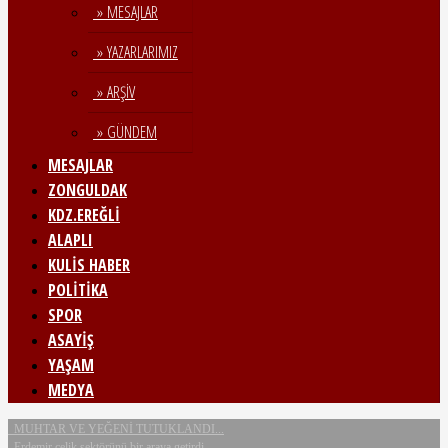
» MESAJLAR
» YAZARLARIMIZ
» ARŞİV
» GÜNDEM
MESAJLAR
ZONGULDAK
KDZ.EREĞLİ
ALAPLI
KULİS HABER
POLİTİKA
SPOR
ASAYİŞ
YAŞAM
MEDYA
MUHTAR VE YEĞENİ TUTUKLANDI...
Erdemir çelik sektörünü bir araya getirdi