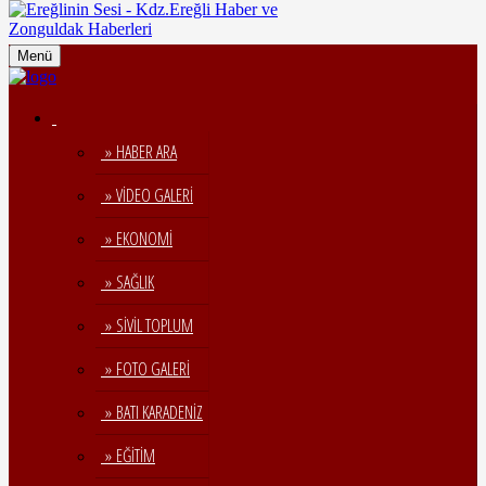
Menü
» HABER ARA
» VİDEO GALERİ
» EKONOMİ
» SAĞLIK
» SİVİL TOPLUM
» FOTO GALERİ
» BATI KARADENİZ
» EĞİTİM