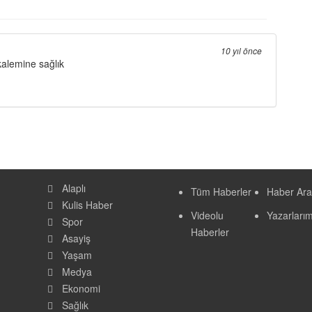
10 yıl önce
alemine sağlık
Alaplı
Tüm Haberler
Haber Ara
Kulis Haber
Videolu
Yazarlarım
Spor
Haberler
Asayiş
Yaşam
Medya
Ekonomi
Sağlık