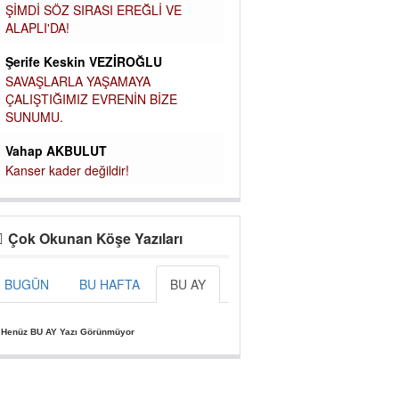
ŞİMDİ SÖZ SIRASI EREĞLİ VE
ALAPLI'DA!
Şerife Keskin VEZİROĞLU
SAVAŞLARLA YAŞAMAYA
ÇALIŞTIĞIMIZ EVRENİN BİZE
SUNUMU.
Vahap AKBULUT
Kanser kader değildir!
Çok Okunan Köşe Yazıları
BUGÜN
BU HAFTA
BU AY
»
Henüz BU AY Yazı Görünmüyor