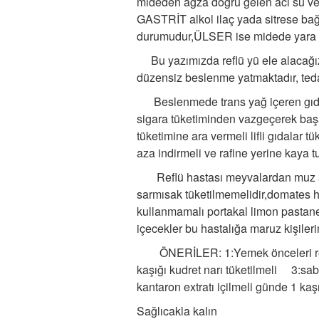
mideden ağza doğru gelen acı su ve
GASTRİT alkol ilaç yada sitrese bağ
durumudur,ÜLSER ise midede yara 
Bu yazımızda reflü yü ele alacağız.
düzensiz beslenme yatmaktadır, teda
Beslenmede trans yağ içeren gıdalar
sigara tüketiminden vazgeçerek başarı
tüketimine ara vermeli lifli gıdalar 
aza indirmeli ve rafine yerine kaya 
Reflü hastası meyvalardan muz armu
sarmısak tüketilmemelidir,domates ha
kullanmamalı portakal limon pastane 
içecekler bu hastalığa maruz kişiler
ÖNERİLER: 1:Yemek önceleri rezen
kaşığı kudret narı tüketilmeli 3:sabah
kantaron extratı içilmeli günde 1 kaşı
Sağlıcakla kalın