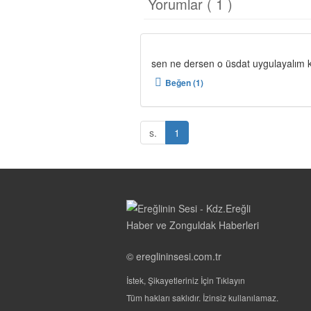
Yorumlar ( 1 )
sen ne dersen o üsdat uygulayalım k
Beğen (1)
s.
1
© ereglininsesi.com.tr
İstek, Şikayetleriniz İçin Tıklayın
Tüm hakları saklıdır. İzinsiz kullanılamaz.