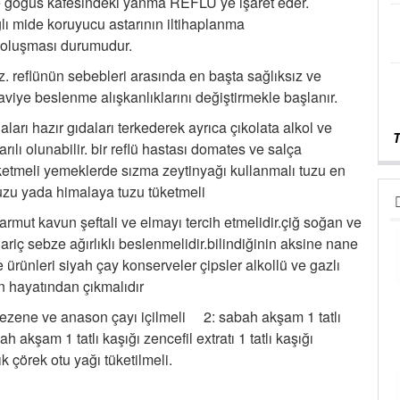
 göğüs kafesindeki yanma REFLÜ ye işaret eder.
lı mide koruyucu astarının iltihaplanma
Önce
oluşması durumudur.
27-02-
 reflünün sebebleri arasında en başta sağlıksız ve
REFL
viye beslenme alışkanlıklarını değiştirmekle başlanır.
30-04-
ı hazır gıdaları terkederek ayrıca çıkolata alkol ve
T
lı olunabilir. bir reflü hastası domates ve salça
tüketmeli yemeklerde sızma zeytinyağı kullanmalı tuzu en
tuzu yada himalaya tuzu tüketmeli
t kavun şeftali ve elmayı tercih etmelidir.çiğ soğan ve
riç sebze ağırlıklı beslenmelidir.bilindiğinin aksine nane
ürünleri siyah çay konserveler çipsler alkollü ve gazlı
in hayatından çıkmalıdır
e ve anason çayı içilmeli 2: sabah akşam 1 tatlı
 akşam 1 tatlı kaşığı zencefil extratı 1 tatlı kaşığı
k çörek otu yağı tüketilmeli.