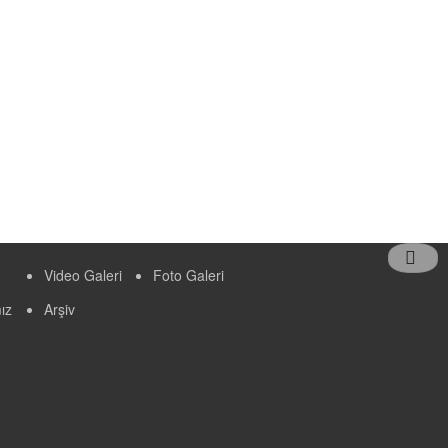
Video Galeri
Foto Galeri
ız
Arşiv