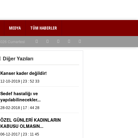
MEDYA
TÜM HABERLER
2026 Cumartesi
Diğer Yazıları
r kader değildir!
Unutuyoruz mu ihmal mi ediyor
2019 | 23 : 52 33
19-03-2017 | 19 : 05 29
 hastaliğı ve
MEVSİM DEĞİŞİKLİĞİ VE
abilinecekler...
SAĞLIĞIMIZ
2018 | 17 : 44 28
30-09-2017 | 01 : 00 13
 GÜNLERİ KADINLARIN
SU OLMASIN...
2017 | 23 : 11 45