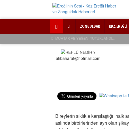
ZONGULDAK
KDZ.EREĞLİ
MUHTAR VE YEĞENİ TUTUKLANDI...
akbaharat@hotmail.com
Bireylerin sıklıkla karşılaştığı
halk ar
aslında birbirlerinden ayrı olan şikay