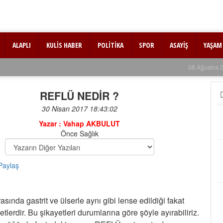
ALAPLI
KULİS HABER
POLİTİKA
SPOR
ASAYİŞ
YAŞAM
08 Ağustos 
REFLÜ NEDİR ?
30 Nisan 2017 18:43:02
Kanse
Yazar : Vahap AKBULUT
12-10-
Önce Sağlık
Sedef
yapıl
28-02-
ÖZEL
asında gastrit ve ülserle aynı gibi lense edildiği fakat
KABU
etlerdir. Bu şikayetleri durumlarına göre şöyle ayırabiliriz.
06-12-