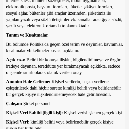
internet sitesi, muhtelif sözleşmeler, mobil uygulamalar,
elektronik posta, başvuru formları, tüketici şikâyet formları,
sosyal ağlar, bültenler gibi araçlar üzerinden, şirketimiz ile
yapılan yazılı veya sözlü iletişimler vb. kanallar aracığıyla sözlü,
yazılı veya elektronik ortamda toplanmaktadır.
Tanım ve Kısaltmalar
Bu bölümde Politika'da geçen özel terim ve deyimler, kavramlar,
kısaltmalar vb kelimeler kısaca açıklanır.
Açık rıza:
Belirli bir konuya ilişkin, bilgilendirilmeye ve özgür
iradeye dayanan, tereddütte yer bırakmayacak açıklıkta, sadece
o işlemle sınırlı olarak olarak verilen onay.
Anonim Hale Getirme:
Kişisel verilerin, başka verilerle
eşleştirilerek dahi hiçbir surette kimliği belirli veya belirlenebilir
bir gerçek kişiye ilişkilendirilemeyecek hale getirilmesidir.
Çalışan:
Şirket personeli
Kişisel Veri Sahibi (ilgili kişi):
Kişisel verisi işlenen gerçek kişi
Kişisel Veri:
kimliği belirli veya belirlenebilir gerçek kişiye
ilişkin her türlü bilgi.