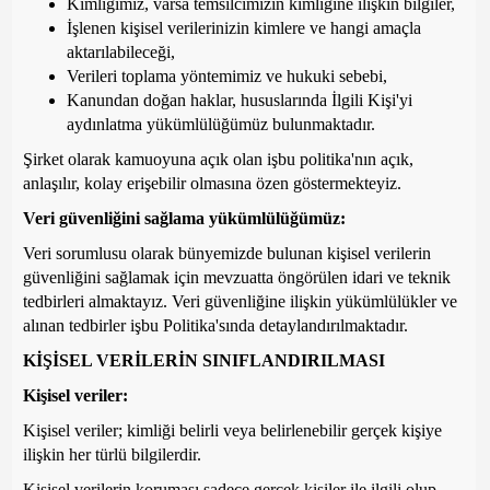
Kimliğimiz, varsa temsilcimizin kimliğine ilişkin bilgiler,
İşlenen kişisel verilerinizin kimlere ve hangi amaçla
aktarılabileceği,
Verileri toplama yöntemimiz ve hukuki sebebi,
Kanundan doğan haklar, hususlarında İlgili Kişi'yi
aydınlatma yükümlülüğümüz bulunmaktadır.
Şirket olarak kamuoyuna açık olan işbu politika'nın açık,
anlaşılır, kolay erişebilir olmasına özen göstermekteyiz.
Veri güvenliğini sağlama yükümlülüğümüz:
Veri sorumlusu olarak bünyemizde bulunan kişisel verilerin
güvenliğini sağlamak için mevzuatta öngörülen idari ve teknik
tedbirleri almaktayız. Veri güvenliğine ilişkin yükümlülükler ve
alınan tedbirler işbu Politika'sında detaylandırılmaktadır.
KİŞİSEL VERİLERİN SINIFLANDIRILMASI
Kişisel veriler:
Kişisel veriler; kimliği belirli veya belirlenebilir gerçek kişiye
ilişkin her türlü bilgilerdir.
Kişisel verilerin koruması sadece gerçek kişiler ile ilgili olup