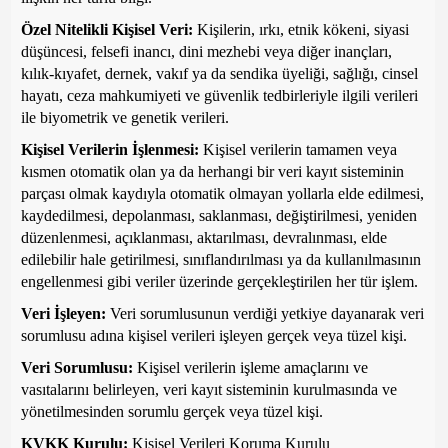
Özel Nitelikli Kişisel Veri:
Kişilerin, ırkı, etnik kökeni, siyasi
düşüncesi, felsefi inancı, dini mezhebi veya diğer inançları,
kılık-kıyafet, dernek, vakıf ya da sendika üyeliği, sağlığı, cinsel
hayatı, ceza mahkumiyeti ve güvenlik tedbirleriyle ilgili verileri
ile biyometrik ve genetik verileri.
Kişisel Verilerin İşlenmesi:
Kişisel verilerin tamamen veya
kısmen otomatik olan ya da herhangi bir veri kayıt sisteminin
parçası olmak kaydıyla otomatik olmayan yollarla elde edilmesi,
kaydedilmesi, depolanması, saklanması, değiştirilmesi, yeniden
düzenlenmesi, açıklanması, aktarılması, devralınması, elde
edilebilir hale getirilmesi, sınıflandırılması ya da kullanılmasının
engellenmesi gibi veriler üzerinde gerçekleştirilen her tür işlem.
Veri İşleyen:
Veri sorumlusunun verdiği yetkiye dayanarak veri
sorumlusu adına kişisel verileri işleyen gerçek veya tüzel kişi.
Veri Sorumlusu:
Kişisel verilerin işleme amaçlarını ve
vasıtalarını belirleyen, veri kayıt sisteminin kurulmasında ve
yönetilmesinden sorumlu gerçek veya tüzel kişi.
KVKK Kurulu:
Kişisel Verileri Koruma Kurulu