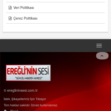
Veri Politikası
Çerez Politikası
Toggle
navigat
© ereglininsesi.com.tr
İstek, Şikayetleriniz İçin Tıklayın
Tüm hakları saklıdır. İzinsiz kullanılamaz.