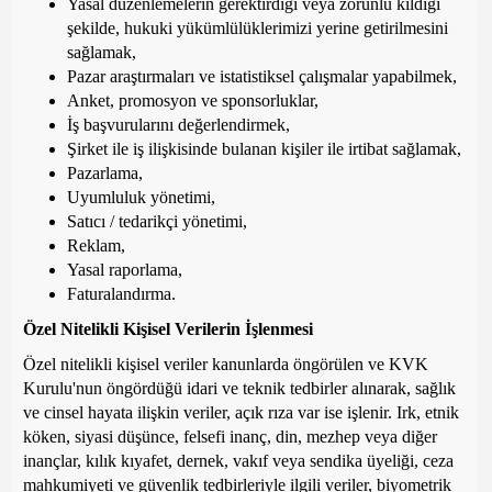
Yasal düzenlemelerin gerektirdiği veya zorunlu kıldığı
şekilde, hukuki yükümlülüklerimizi yerine getirilmesini
sağlamak,
Pazar araştırmaları ve istatistiksel çalışmalar yapabilmek,
Anket, promosyon ve sponsorluklar,
İş başvurularını değerlendirmek,
Şirket ile iş ilişkisinde bulanan kişiler ile irtibat sağlamak,
Pazarlama,
Uyumluluk yönetimi,
Satıcı / tedarikçi yönetimi,
Reklam,
Yasal raporlama,
Faturalandırma.
Özel Nitelikli Kişisel Verilerin İşlenmesi
Özel nitelikli kişisel veriler kanunlarda öngörülen ve KVK
Kurulu'nun öngördüğü idari ve teknik tedbirler alınarak, sağlık
ve cinsel hayata ilişkin veriler, açık rıza var ise işlenir. Irk, etnik
köken, siyasi düşünce, felsefi inanç, din, mezhep veya diğer
inançlar, kılık kıyafet, dernek, vakıf veya sendika üyeliği, ceza
mahkumiyeti ve güvenlik tedbirleriyle ilgili veriler, biyometrik