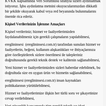
KVKK kapsamında Veri Sorumlusu sıfatıyla sizleri aydınlatmak
istiyoruz. İşbu aydınlatma metnini okuyucularımızdan dikkatli
bir şekilde okuyarak kabul veya red beyanında bulunmalarını
önemle rica ederiz.
Kişisel Verilerinizin İşlenme Amaçları
Kişisel verileriniz; hizmet ve faaliyetlerimizden
faydalanabilmeniz için gerekli çalışmaların yapılabilmesi,
ereglininsesi (ereglininsesi.com.tr) tarafından sunulan hizmet ve
faaliyetlerin, beğeni, kullanım alışkanlıkları ve ihtiyaçlarınıza
göre özelleştirilerek sizlere önerilmesi ile talepleriniz
doğrultusunda gerekli teknik destek ve kalitenin sağlanabilmesi,
Yeni hizmet ve faaliyetlerimizden sizleri haberdar edebilmek, bu
doğrultuda size en uygun ürün ve hizmetin sağlanabilmesi,
ereglininsesi (ereglininsesi.com.tr) insan kaynakları
politikalarının yürütülebilmesi,
Hizmet ve faaliyetlerimize ilişkin her türlü soru ve şikayetinize
cevap verilebilmesi,
Veri güvenliği kapsamında tüm gerekli teknik ve idari