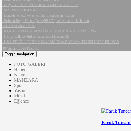
RUŞANLAR KÖYÜNDE NELER OLDU NELER!
SİZ İNSAN OLAMAZSINIZ!
Borsada temettü ve temettü tarihi açıklayan 4 şirket
Erdemir Ereğli Demir Çelik (EREGL) temettü tarihi belli oldu
SULANDIRMAYIN!
KIŞLA VE BELEN SANAYİ HURDALARDAN TEMİZLENİYOR
Dünya çelik sektörünün temsilcileri Erdemir’de
KDZ. EREĞLİ ŞEHİR MEZARLIĞINDA BAYRAM TEMİZLİĞİ YAPILIYOR
10 Ağustos 2026 Pazartesi
Toggle navigation
FOTO GALERİ
Haber
Natural
MANZARA
Spor
Yaşam
Müzik
Eğlence
Faruk Tuncanın