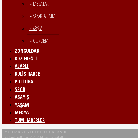
» MESAJLAR
» YAZARLARIMIZ
» ARŞİV
» GÜNDEM
ZONGULDAK
KDZ.EREĞLİ
ALAPLI
KULİS HABER
POLİTİKA
SPOR
ASAYİŞ
YAŞAM
MEDYA
TÜM HABERLER
MUHTAR VE YEĞENİ TUTUKLANDI...
Erdemir çelik sektörünü bir araya getirdi