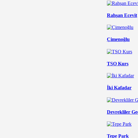
Rahşan Ecevit
Çimenoğlu
TSO Kurs
İki Kafadar
Devrekliler Ge
Tepe Park