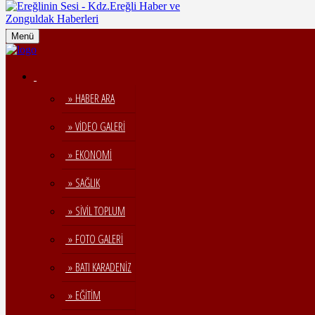
Menü
» HABER ARA
» VİDEO GALERİ
» EKONOMİ
» SAĞLIK
» SİVİL TOPLUM
» FOTO GALERİ
» BATI KARADENİZ
» EĞİTİM