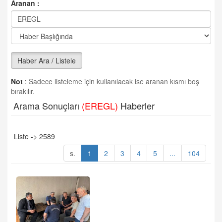
Aranan :
Haber Ara / Listele
Not
:
Sadece listeleme için kullanılacak ise aranan kısmı boş
bırakılır.
Arama Sonuçları
(EREGL)
Haberler
Liste -> 2589
s.
1
2
3
4
5
...
104