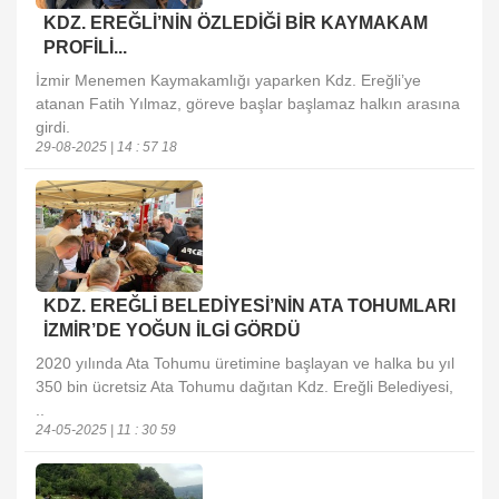
KDZ. EREĞLİ’NİN ÖZLEDİĞİ BİR KAYMAKAM
PROFİLİ...
İzmir Menemen Kaymakamlığı yaparken Kdz. Ereğli’ye
atanan Fatih Yılmaz, göreve başlar başlamaz halkın arasına
girdi.
29-08-2025 | 14 : 57 18
KDZ. EREĞLİ BELEDİYESİ’NİN ATA TOHUMLARI
İZMİR’DE YOĞUN İLGİ GÖRDÜ
2020 yılında Ata Tohumu üretimine başlayan ve halka bu yıl
350 bin ücretsiz Ata Tohumu dağıtan Kdz. Ereğli Belediyesi,
..
24-05-2025 | 11 : 30 59