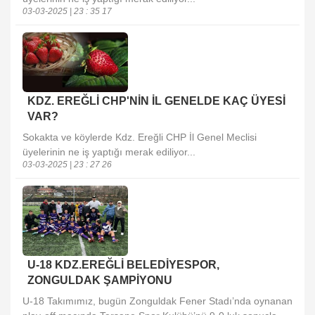
03-03-2025 | 23 : 35 17
KDZ. EREĞLİ CHP'NİN İL GENELDE KAÇ ÜYESİ
VAR?
Sokakta ve köylerde Kdz. Ereğli CHP İl Genel Meclisi
üyelerinin ne iş yaptığı merak ediliyor...
03-03-2025 | 23 : 27 26
U-18 KDZ.EREĞLİ BELEDİYESPOR,
ZONGULDAK ŞAMPİYONU
U-18 Takımımız, bugün Zonguldak Fener Stadı’nda oynanan