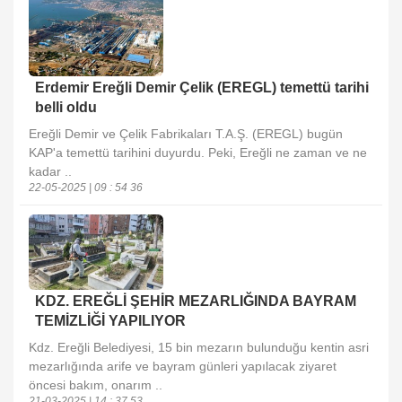
Erdemir Ereğli Demir Çelik (EREGL) temettü tarihi
belli oldu
Ereğli Demir ve Çelik Fabrikaları T.A.Ş. (EREGL) bugün
KAP'a temettü tarihini duyurdu. Peki, Ereğli ne zaman ve ne
kadar ..
22-05-2025 | 09 : 54 36
KDZ. EREĞLİ ŞEHİR MEZARLIĞINDA BAYRAM
TEMİZLİĞİ YAPILIYOR
Kdz. Ereğli Belediyesi, 15 bin mezarın bulunduğu kentin asri
mezarlığında arife ve bayram günleri yapılacak ziyaret
öncesi bakım, onarım ..
21-03-2025 | 14 : 37 53