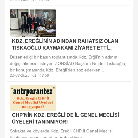
KDZ. EREĞLİNİN ADINDAN RAHATSIZ OLAN
TISKAOĞLU KAYMAKAMI ZİYARET ETTİ...
Düzenlediği bir basın toplantısında Kdz. Erğli'nin adının
değiştirilmesini isteyen ZONSİAD Başkanı Nejdet Tıskaoğlu,
bir konuşmasında Kdz. Ereğli'den soz ederken ..
21-03-2025 | 01 : 43 58
CHP'NİN KDZ. EREĞLİ'DE İL GENEL MECLİSİ
ÜYELERİ TANINMIYOR!
Sokakta ve köylerde Kdz. Ereğli CHP İl Genel Meclisi
üyelerinin ne iş yaptığı merak ediliyor...