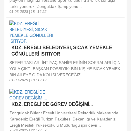
play-off maçında Tersane Spor Kulübü’nü 9-0 luk sonuçla
farklı yenerek, Zonguldak Şampiyonu ..
01-03-2025 | 18 : 16 55
KDZ. EREĞLİ BELEDİYESİ, SICAK YEMEKLE
GÖNÜLLERİ ISITIYOR
SEFER TASLARI İHTİYAÇ SAHİPLERİNİN SOFRALARI İÇİN
YOLA ÇIKTI BAŞKAN POSBIYIK: BİN KİŞİYE SICAK YEMEK
BİN AİLEYE GIDA KOLİSİ VERECEĞİZ
01-03-2025 | 18 : 12 12
KDZ. EREĞLİ'DE GÖREV DEĞİŞİMİ...
Zonguldak Bülent Ecevit Üniversitesi Rektörlük Makamında,
Karadeniz Ereğli Turizm Fakültesi Dekanlığı ve Karadeniz
Ereğli Meslek Yüksekokulu Müdürlüğü için devir ..
25-01-2025 | 22 : 23 57