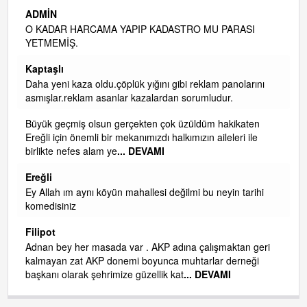
ADMİN
ler
O KADAR HARCAMA YAPIP KADASTRO MU PARASI
YETMEMİŞ.
Kaptaşlı
Daha yeni kaza oldu.çöplük yığını gibi reklam panolarını
asmışlar.reklam asanlar kazalardan sorumludur.
Büyük geçmiş olsun gerçekten çok üzüldüm hakikaten
Ereğli için önemli bir mekanımızdı halkımızın aileleri ile
isi
birlikte nefes alam ye
... DEVAMI
Ereğli
Ey Allah ım aynı köyün mahallesi değilmi bu neyin tarihi
komedisiniz
Filipot
Adnan bey her masada var . AKP adına çalışmaktan geri
kalmayan zat AKP donemi boyunca muhtarlar derneği
başkanı olarak şehrimize güzellik kat
... DEVAMI