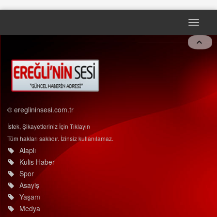
Toggle
naviga
© ereglininsesi.com.tr
İstek, Şikayetleriniz İçin Tıklayın
Tüm hakları saklıdır. İzinsiz kullanılamaz.
Alaplı
Kulis Haber
Spor
Asayiş
Yaşam
Medya