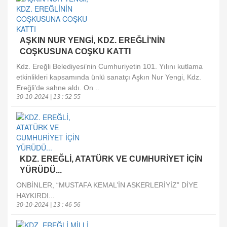
AŞKIN NUR YENGİ, KDZ. EREĞLİ’NİN
COŞKUSUNA COŞKU KATTI
Kdz. Ereğli Belediyesi’nin Cumhuriyetin 101. Yılını kutlama
etkinlikleri kapsamında ünlü sanatçı Aşkın Nur Yengi, Kdz.
Ereğli’de sahne aldı. On ..
30-10-2024 | 13 : 52 55
KDZ. EREĞLİ, ATATÜRK VE CUMHURİYET İÇİN
YÜRÜDÜ...
ONBİNLER, “MUSTAFA KEMAL’İN ASKERLERİYİZ” DİYE
HAYKIRDI...
30-10-2024 | 13 : 46 56