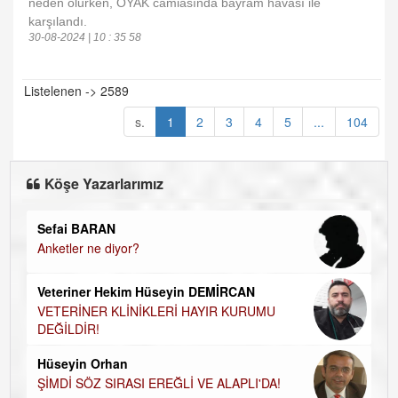
neden olurken, OYAK camiasında bayram havası ile
karşılandı.
30-08-2024 | 10 : 35 58
Listelenen -> 2589
s.
1
2
3
4
5
...
104
Köşe Yazarlarımız
Sefai BARAN
Anketler ne diyor?
Veteriner Hekim Hüseyin DEMİRCAN
VETERİNER KLİNİKLERİ HAYIR KURUMU
DEĞİLDİR!
Hüseyin Orhan
ŞİMDİ SÖZ SIRASI EREĞLİ VE ALAPLI'DA!