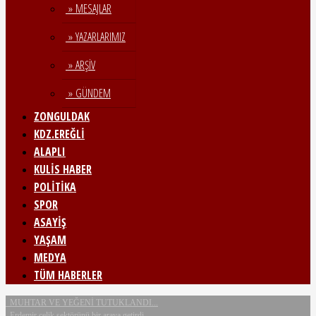
» MESAJLAR
» YAZARLARIMIZ
» ARŞİV
» GÜNDEM
ZONGULDAK
KDZ.EREĞLİ
ALAPLI
KULİS HABER
POLİTİKA
SPOR
ASAYİŞ
YAŞAM
MEDYA
TÜM HABERLER
MUHTAR VE YEĞENİ TUTUKLANDI...
Erdemir çelik sektörünü bir araya getirdi