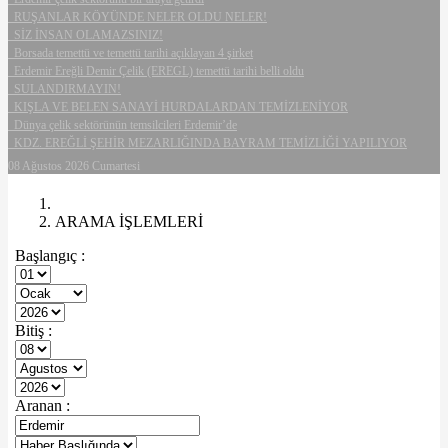
RUŞANLAR KÖYÜNDE NELER OLDU NELER!
SİZ İNSAN OLAMAZSINIZ!
Borsada temettü ve temettü tarihi açıklayan 4 şirket
Erdemir Ereğli Demir Çelik (EREGL) temettü tarihi belli oldu
SULANDIRMAYIN!
KIŞLA VE BELEN SANAYİ HURDALARDAN TEMİZLENİYOR
Dünya çelik sektörünün temsilcileri Erdemir’de
KDZ. EREĞLİ ŞEHİR MEZARLIĞINDA BAYRAM TEMİZLİĞİ YAPILIYOR
08 Ağustos 2026 Cumartesi
ARAMA İŞLEMLERİ
Başlangıç :
Bitiş :
Aranan :