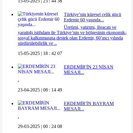
15-05-2025 | 23 : 44 38
Türkiye’nin küresel çelik gücü
Erdemir 60 yaşında...
Üretimi, yatırımı, ihracatı ve
yarattığı istihdam ile Türkiye’nin ve bölgesinin ekonomik-
sosyal kalkınmasına destek olan Erdemir, 60’ıncı yılında
sürdürülebilirlik ve ..
15-05-2025 | 18 : 42 07
ERDEMİR'İN 23 NİSAN
MESAJI...
.
23-04-2025 | 08 : 14 49
ERDEMİR'İN BAYRAM
MESAJI...
.
29-03-2025 | 00 : 24 08