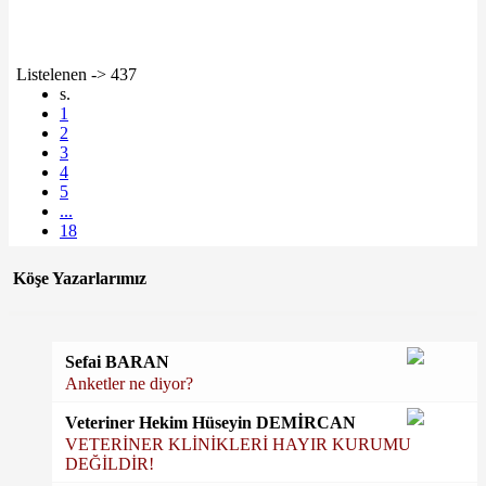
Listelenen -> 437
s.
1
2
3
4
5
...
18
Köşe Yazarlarımız
Sefai BARAN
Anketler ne diyor?
Veteriner Hekim Hüseyin DEMİRCAN
VETERİNER KLİNİKLERİ HAYIR KURUMU
DEĞİLDİR!