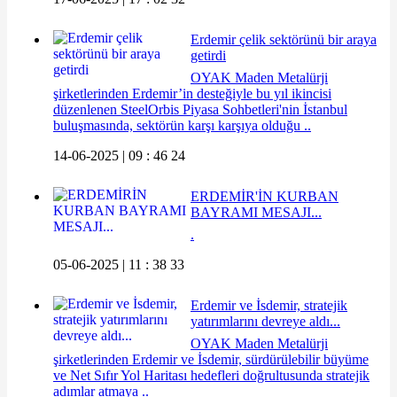
Erdemir çelik sektörünü bir araya
getirdi
OYAK Maden Metalürji
şirketlerinden Erdemir’in desteğiyle bu yıl ikincisi
düzenlenen SteelOrbis Piyasa Sohbetleri'nin İstanbul
buluşmasında, sektörün karşı karşıya olduğu ..
14-06-2025 | 09 : 46 24
ERDEMİR'İN KURBAN
BAYRAMI MESAJI...
.
05-06-2025 | 11 : 38 33
Erdemir ve İsdemir, stratejik
yatırımlarını devreye aldı...
OYAK Maden Metalürji
şirketlerinden Erdemir ve İsdemir, sürdürülebilir büyüme
ve Net Sıfır Yol Haritası hedefleri doğrultusunda stratejik
adımlar atmaya ..