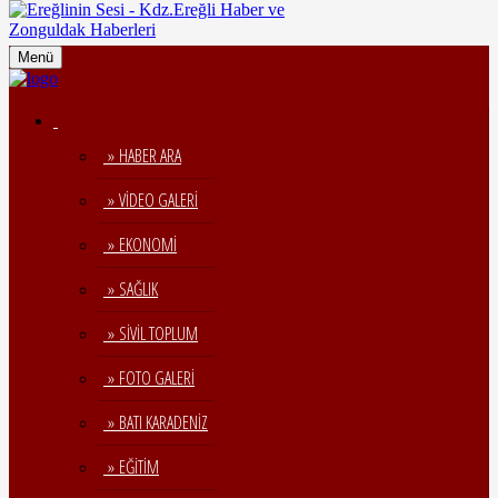
Menü
» HABER ARA
» VİDEO GALERİ
» EKONOMİ
» SAĞLIK
» SİVİL TOPLUM
» FOTO GALERİ
» BATI KARADENİZ
» EĞİTİM