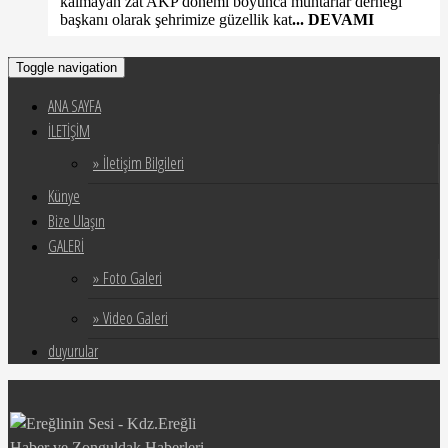
kalmayan zat AKP donemi boyunca muhtarlar derneği
başkanı olarak şehrimize güzellik kat
... DEVAMI
Toggle navigation
ANA SAYFA
İLETİŞİM
» İletişim Bilgileri
Künye
Bize Ulaşın
GALERİ
» Foto Galeri
» Video Galeri
duyurular