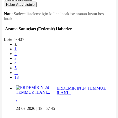
Haber Ara / Listele
Not
:
Sadece listeleme için kullanılacak ise aranan kısmı boş
bırakılır.
Arama Sonuçları
(Erdemir)
Haberler
Liste -> 437
s.
1
2
3
4
5
...
18
ERDEMİR'İN 24 TEMMUZ
İLANI...
.
23-07-2026 | 18 : 57 45