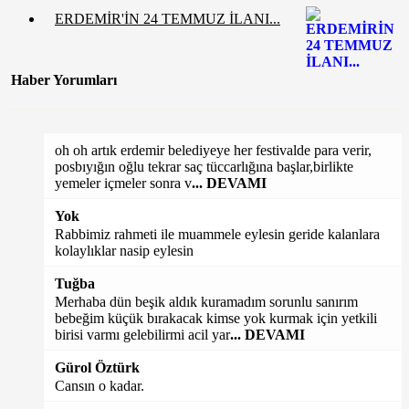
ERDEMİR'İN 24 TEMMUZ İLANI...
Haber Yorumları
oh oh artık erdemir belediyeye her festivalde para verir,
posbıyığın oğlu tekrar saç tüccarlığına başlar,birlikte
yemeler içmeler sonra v
... DEVAMI
Yok
Rabbimiz rahmeti ile muammele eylesin geride kalanlara
kolaylıklar nasip eylesin
Tuğba
Merhaba dün beşik aldık kuramadım sorunlu sanırım
bebeğim küçük bırakacak kimse yok kurmak için yetkili
birisi varmı gelebilirmi acil yar
... DEVAMI
Gürol Öztürk
Cansın o kadar.